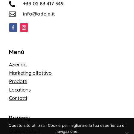
+39 02 83 417 349


info@odela.it
Menù
Azienda
Marketing olfattivo
Prodotti
Locations
Contatti
Privacy
Questo sito utilizza i Cookie per migliorare la tua esperienza di
Privacy-policy
navigazione.